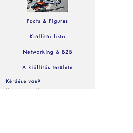
Facts & Figures
Kiállítói lista
Networking & B2B
A kiállítás területe
Kérdése van?
Keresse az ILA magyar
képviseletét itt:
info@exponetwork.hu