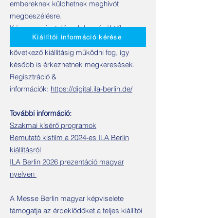
embereknek küldhetnek meghívót
megbeszélésre.
Kérem, regisztráljanak be cégüktől
Kiállítói információ kérése
minden résztvevőt a felületre. Ez a felület a
következő kiállításig működni fog, így
később is érkezhetnek megkeresések.
Regisztráció &
információk:
https://digital.ila-berlin.de/
További információ:
Szakmai kísérő programok
Bemutató kisfilm a 2024-es ILA Berlin
kiállításról
ILA Berlin 2026 prezentáció magyar
nyelven
A Messe Berlin magyar képviselete
támogatja az érdeklődőket a teljes kiállítói