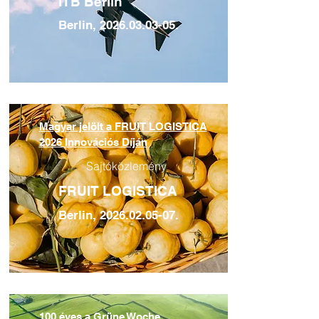
ITB Berlin
Berlin,
2026.03.03-05
.
Magyar jelölt a FRUIT LOGISTICA
2026 Innovációs Díján
Sajtóközlemény
FRUIT LOGISTICA
Berlin,
2026.02.05-07
.
100 éves a Grüne Woche