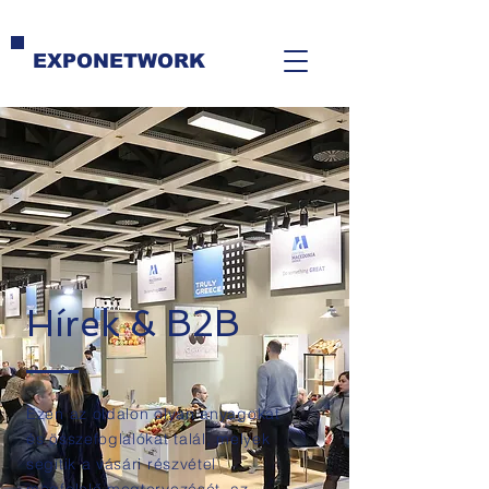
EXPONETWORK
Hírek & B2B
Ezen az oldalon olyan anyagokat
és összefoglalókat talál, melyek
segítik a vásári részvétel