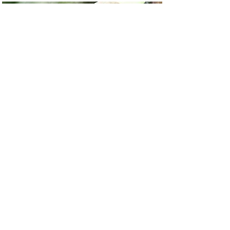
Izgalmas túrákkal bővül 2026-
os FRUIT LOGISTICA
Sajtóközlemény
FRUIT LOGISTICA
Berlin,
2026.02.-05-07
.
Kapcsolatfelvétel
Vezetéknév