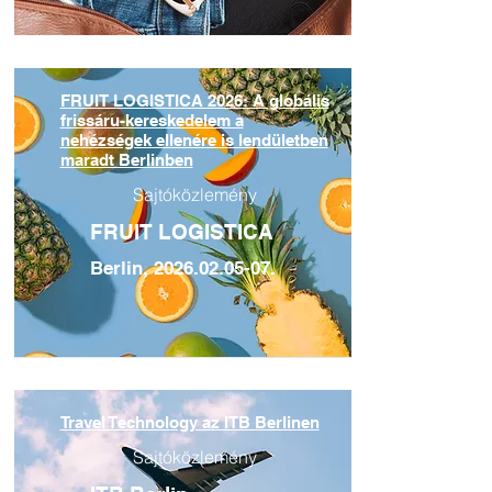
FRUIT LOGISTICA 2026: A globális
frissáru-kereskedelem a
nehézségek ellenére is lendületben
maradt Berlinben
Sajtóközlemény
FRUIT LOGISTICA
Berlin,
2026.02.05-07
.
Travel Technology az ITB Berlinen
Sajtóközlemény