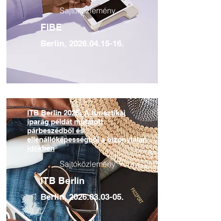
Sajtóközlemény
FIBE
Berlin,
2026.04.15-16
.
ITB Berlin 2026: A turisztikai
iparág példát mutatott
párbeszédből és
ellenállóképességből a bizonytalan
időkben
Sajtóközlemény
ITB Berlin
Berlin,
2026.03.03-05
.