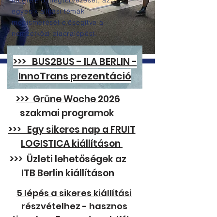
megfelelő megtervezését, az
egyes kiállítási témák
megismerését elősegítve a
nemzetközi piacralépést.
>>> BUS2BUS - ILA BERLIN -
InnoTrans prezentáció
Szakmai anyagok
>>> Grüne Woche 2026
szakmai programok
>>> Egy sikeres nap a FRUIT
LOGISTICA kiállításon
>>> Üzleti lehetőségek az
ITB Berlin kiállításon
5 lépés a sikeres kiállítási
részvételhez - hasznos