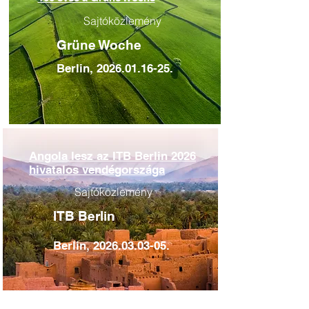
Sajtóközlemény
Grüne Woche
Berlin,
2026.01.16-25
.
Angola lesz az ITB Berlin 2026
hivatalos vendégországa
Sajtóközlemény
ITB Berlin
Berlin,
2026.03.03-05
.