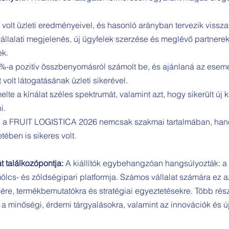
t volt üzleti eredményeivel, és hasonló arányban tervezik vissz
állalati megjelenés, új ügyfelek szerzése és meglévő partnere
ek.
%-a pozitív összbenyomásról számolt be, és ajánlaná az esemén
volt látogatásának üzleti sikerével.
lte a kínálat széles spektrumát, valamint azt, hogy sikerült új 
i.
án a FRUIT LOGISTICA 2026 nemcsak szakmai tartalmában, hane
tében is sikeres volt.
t találkozópontja:
A kiállítók egybehangzóan hangsúlyozták: 
lcs- és zöldségipari platformja. Számos vállalat számára ez a
sére, termékbemutatókra és stratégiai egyeztetésekre. Több rés
 a minőségi, érdemi tárgyalásokra, valamint az innovációk és ú