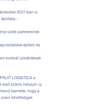
atérésüket 2027-ben is.
k ápolása –
yt üzleti partnereinek.
kapcsolatokat építeni és
m konkrét üzletkötések
a FRUIT LOGISTICA a
z első számú helyszín új
ztvevő kiemelte, hogy a
j piaci lehetőségek