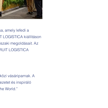
, amely lefedi a
IT LOGISTICA kiállításon
műszaki megoldásait. Az
 FRUIT LOGISTICA
özi vásáriparnak. A
ezetet és inspiráló
the World.”