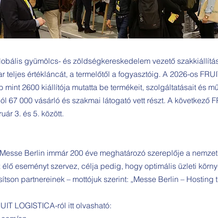
bális gyümölcs- és zöldségkereskedelem vezető szakkiállítása
 teljes értékláncát, a termelőtől a fogyasztóig. A 2026-os FRU
b mint 2600 kiállítója mutatta be termékeit, szolgáltatásait és 
 67 000 vásárló és szakmai látogató vett részt. A következő
uár 3. és 5. között.
Messe Berlin immár 200 éve meghatározó szereplője a nemzetk
 élő eseményt szervez, célja pedig, hogy optimális üzleti körny
sítson partnereinek – mottójuk szerint: „Messe Berlin – Hosting 
UIT LOGISTICA-ról itt olvasható: