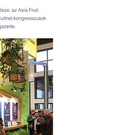
sze: az Asia Fruit
ruitnet kongresszusok
gszerte.