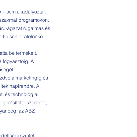
ék – sem akadályozták
s szakmai programokon.
sáru-ágazat rugalmas és
lin senior alelnöke.
tta be termékeit,
 a fogyasztóig. A
őségét.
ezdve a marketingig és
ltek napirendre. A
ti és technológiai
gerősítette szerepét,
gyar cég, az ABZ
dettségi szintet