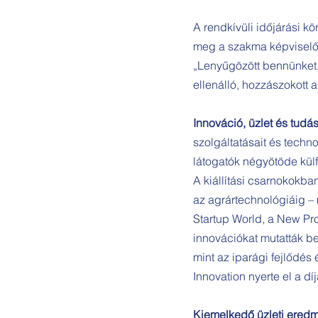
A rendkívüli időjárási k
meg a szakma képviselői
„Lenyűgözött bennünket, 
ellenálló, hozzászokott 
Innováció, üzlet és tudá
szolgáltatásait és techno
látogatók négyötöde külf
A kiállítási csarnokokba
az agrártechnológiáig – 
Startup World, a New Pr
innovációkat mutatták b
mint az iparági fejlődé
Innovation nyerte el a díj
Kiemelkedő üzleti ered