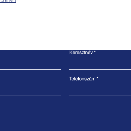
a.com/en
Kapcsolatfelvétel
Keresztnév
Telefonszám