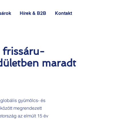
sárok
Hírek & B2B
Kontakt
frissáru-
ndületben maradt
 globális gyümölcs- és
. között megrendezett
tország az elmúlt 15 év