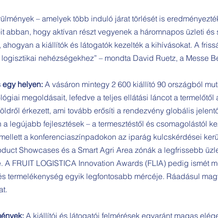
örülmények – amelyek több induló járat törlését is eredményezt
t abban, hogy aktívan részt vegyenek a háromnapos üzleti é
ahogyan a kiállítók és látogatók kezelték a kihívásokat. A fris
a logisztikai nehézségekhez” – mondta David Ruetz, a Messe Ber
s egy helyen:
A vásáron mintegy 2 600 kiállító 90 országból muta
lógiai megoldásait, lefedve a teljes ellátási láncot a termelőtől
öldről érkezett, ami tovább erősíti a rendezvény globális jelent
n a legújabb fejlesztések – a termesztéstől és csomagolástól k
mellett a konferenciaszínpadokon az iparág kulcskérdései kerü
oduct Showcases és a Smart Agri Area zónák a legfrissebb üzle
e. A FRUIT LOGISTICA Innovation Awards (FLIA) pedig ismét me
s és termelékenység egyik legfontosabb mércéje. Ráadásul ma
at.
mények:
A kiállítói és látogatói felmérések egyaránt magas elége