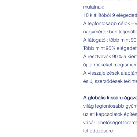
mutatnak:
10 kiállítóból 9 elégedet
A legfontosabb célok – v
nagymértékben teljesült
A látogatók több mint 90
Több mint 95% elégedett 
A résztvevők 90%-a kieme
új termékeket megismern
A visszajelzések alapj
és új szerződések tekinte
A globális frissáru-ágaza
világ legfontosabb gyümö
üzleti kapcsolatok építé
vásár lehetőséget teremt
felfedezésére.