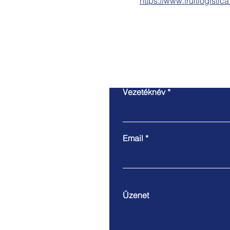
https://www.fruitlogistic
Vezetéknév
Email
Üzenet