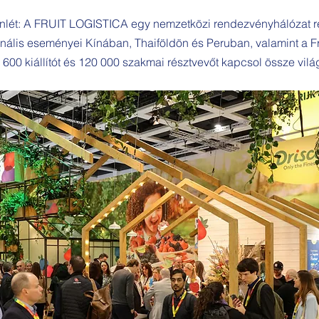
enlét: A FRUIT LOGISTICA egy nemzetközi rendezvényhálózat ré
onális eseményei Kínában, Thaiföldön és Peruban, valamint a F
 600 kiállítót és 120 000 szakmai résztvevőt kapcsol össze vilá