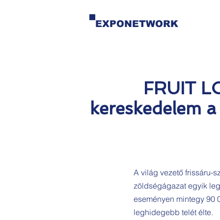
EXPONETWORK
FRUIT LO
kereskedelem a 
A világ vezető frissáru-
zöldségágazat egyik legf
eseményen mintegy 90 00
leghidegebb telét élte.