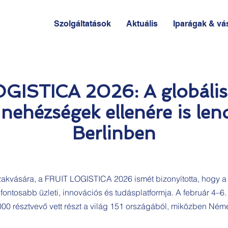
Szolgáltatások
Aktuális
Iparágak & vá
GISTICA 2026: A globális 
nehézségek ellenére is le
Berlinben
szakvására, a FRUIT LOGISTICA 2026 ismét bizonyította, hogy a
ontosabb üzleti, innovációs és tudásplatformja. A február 4–6
0 résztvevő vett részt a világ 151 országából, miközben Néme