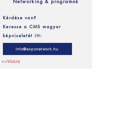
Networking & programok
Kérdése van?
Keresse a CMS magyar
képviseletét itt:
info@exponetwork.hu
<<Vissza
Kapcsolatfelvétel
Vezetéknév